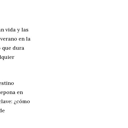
n vida y las
 verano en la
o que dura
lquier
estino
tepona en
clave: ¿cómo
de