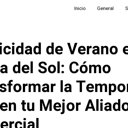
Inicio
General
S
icidad de Verano e
a del Sol: Cómo
sformar la Tempo
 en tu Mejor Aliad
rcial