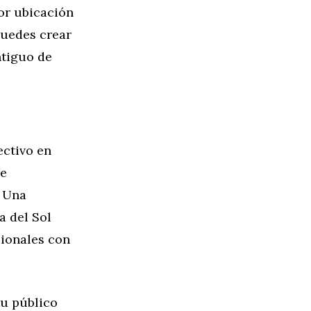
or ubicación
puedes crear
ntiguo de
ectivo en
de
. Una
a del Sol
ionales con
tu público