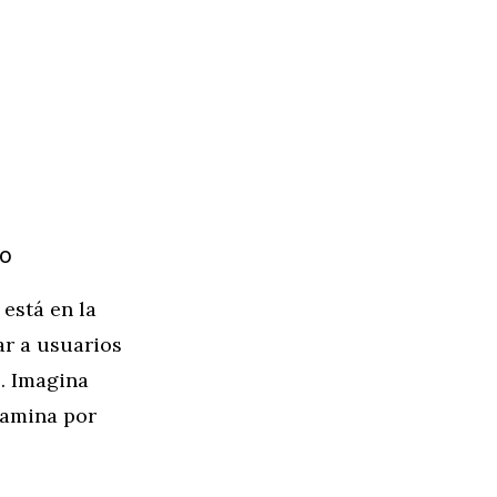
to
 está en la
ar a usuarios
l. Imagina
camina por