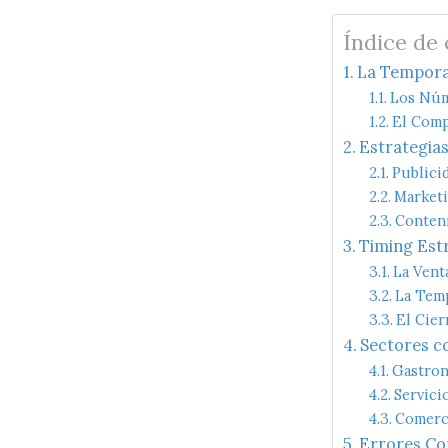
Índice de
La Temporad
Los Núm
El Comp
Estrategias
Publici
Marketi
Conteni
Timing Est
La Vent
La Temp
El Cier
Sectores c
Gastron
Servici
Comerci
Errores Com