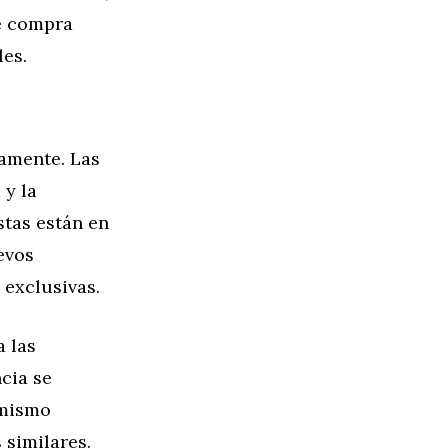
de compra
les.
amente. Las
 y la
stas están en
evos
 exclusivas.
 las
cia se
 mismo
 similares.