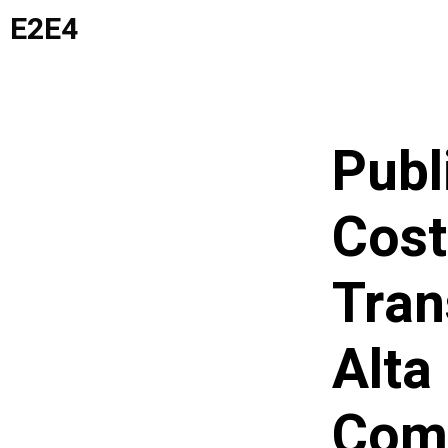
Saltar
E2E4
al
contenido
Publ
Cost
Tran
Alta
Come