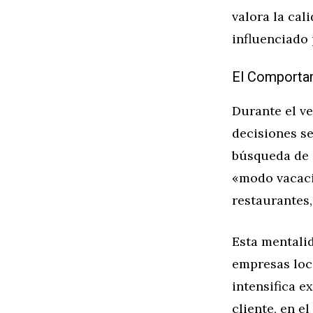
valora la cal
influenciado 
El Comportam
Durante el v
decisiones se
búsqueda de e
«modo vacaci
restaurantes,
Esta mentali
empresas loc
intensifica 
cliente, en 