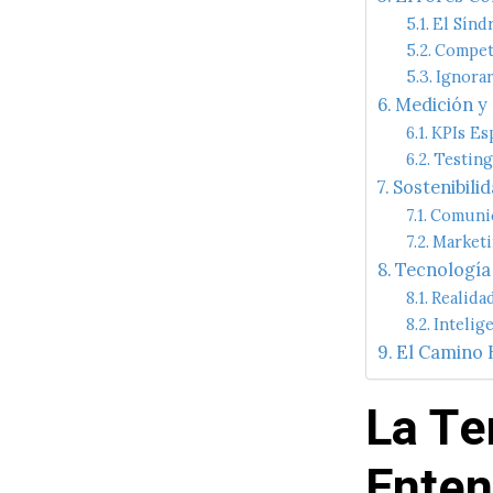
El Sínd
Competi
Ignorar
Medición y
KPIs Es
Testin
Sostenibili
Comunic
Marketi
Tecnología 
Realida
Intelig
El Camino 
La Te
Enten