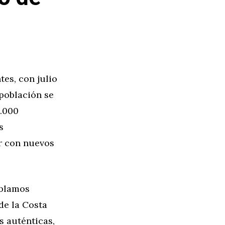
tes, con julio
 población se
0.000
s
r con nuevos
ablamos
de la Costa
s auténticas,