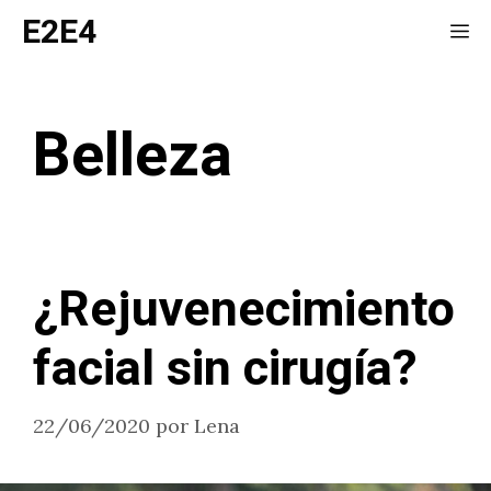
Saltar
E2E4
Me
al
contenido
Belleza
¿Rejuvenecimiento
facial sin cirugía?
22/06/2020
por
Lena