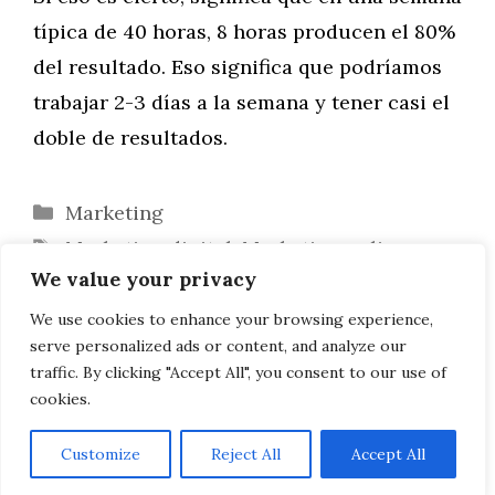
típica de 40 horas, 8 horas producen el 80%
del resultado. Eso significa que podríamos
trabajar 2-3 días a la semana y tener casi el
doble de resultados.
Categorías
Marketing
Etiquetas
Marketing digital
,
Marketing online
We value your privacy
¿Rejuvenecimiento facial sin cirugía?
Crear una experiencia diferenciada para
We use cookies to enhance your browsing experience,
serve personalized ads or content, and analyze our
el cliente
traffic. By clicking "Accept All", you consent to our use of
cookies.
Customize
Reject All
Accept All
AVISO LEGAL, POLITICA DE PRIVACIDAD, COOKIES